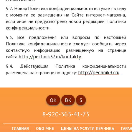
9.2. Новая Политика конфиденциальности вступает в силу
с момента ее размещения на Сайте интернет-магазина,
если иное не предусмотрено новой редакцией Политики
конфиденциальности.
9.3. Все предложения или вопросы по настоящей
Политике конфиденциальности следует сообщать через
контактную информацию, размещенную на странице
http://pechnik37.ru/kontakty
сайта
9.4. Действующая Политика конфиденциальности
http
://
pechnik
37.
ru
размещена на странице по адресу:
.
ОК
ВК
S
8-920-365-41-75
ГЛАВНАЯ
ОБО МНЕ
ЦЕНЫ НА УСЛУГИ ПЕЧНИКА
ГАРА